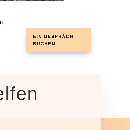
en
EIN GESPRÄCH
BUCHEN
lfen