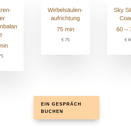
ren-
Wirbelsäulen-
Sky Si
er
aufrichtung
Coa
anbalan
75 min
60 – 
e
€ 75
€ 6
min
75
EIN GESPRÄCH
BUCHEN