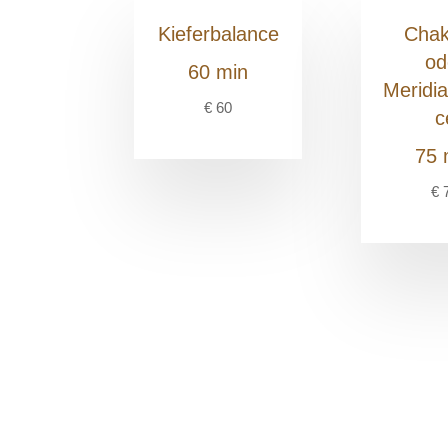
Kieferbalance
Chak
od
60 min
Meridi
€ 60
c
75 
€ 