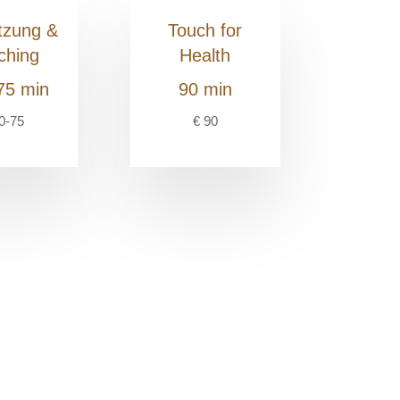
tzung &
Touch for
ching
Health
75 min
90 min
0-75
€ 90