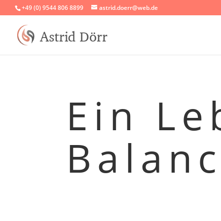
+49 (0) 9544 806 8899
astrid.doerr@web.de
Ein Le
Balan